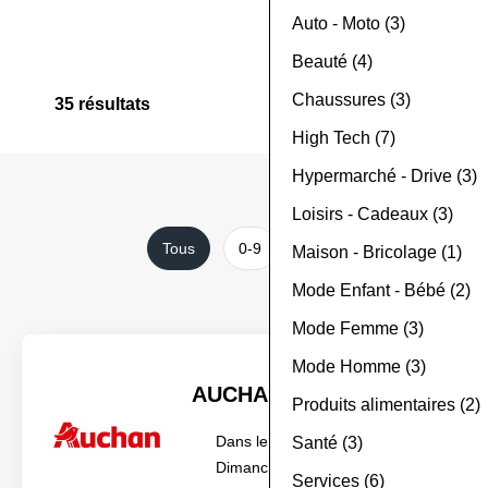
Auto - Moto (3)
Ouvert Le Dimanche (1)
Beauté (4)
Chaussures (3)
35
résultats
High Tech (7)
Hypermarché - Drive (3)
Loisirs - Cadeaux (3)
Tous
0-9
A-B
C-D
E-F
Maison - Bricolage (1)
Mode Enfant - Bébé (2)
Mode Femme (3)
Mode Homme (3)
AUCHAN
Produits alimentaires (2)
Dans le centre, Ouvert le
Santé (3)
Dimanche
Services (6)