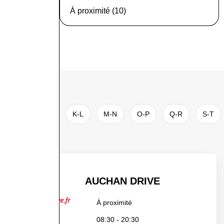
À proximité (10)
G-H
I-J
K-L
M-N
O-P
Q-R
S-T
AUCHAN DRIVE
À proximité
08:30 - 20:30