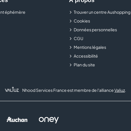
Chez Générale d’Optique, c’est si simple de bien voir.
nt éphémère
Trouver un centre Aushopping
Cookies
Données personnelles
CGU
Mentions légales
Accessibilité
Plan du site
Nhood Services France est membre de l'alliance
Valiuz
.