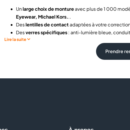
Un
large choix de monture
avec plus de 1 000 modèl
Eyewear, Michael Kors.
..
Des
lentilles de contact
adaptées à votre correction 
Des
verres spécifiques
: anti-lumière bleue, condui
Lire la suite
Votre
examen de la vue
réalisé en magasin par nos op
Des offres accessibles, comme la deuxième paire à 
Prendre r
EasyPack
Des
démarches de remboursement facilitées
grâce
Des services dédiés à votre vision :
garantie, adapta
Des experts vous conseillent et vous accompagnent po
verres
Quelle est la meilleure paire de lunettes selon ma correct
rendez-vous ? Combien coûte une paire de lunettes ave
vous obtenez des réponses concrètes et un accompagneme
simplicité.
ces
À propos