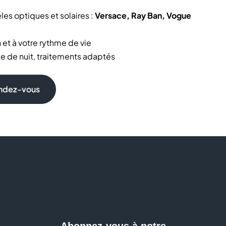
es optiques et solaires :
Versace, Ray Ban, Vogue
et à votre rythme de vie
te de nuit, traitements adaptés
ticiens lunetiers
prix avantageux ou des solutions de financement type
endez-vous
 à nos partenariats avec plus de 500 mutuelles.
tion, entretien et réparation de vos lunettes
ur choisir vos lunettes, lentilles et traitements de
ion ? Est-ce que je peux faire un examen de la vue sans
c remboursement mutuelle ? Chez Générale d’Optique,
nt sur-mesure pour faire le bon choix en toute
Abonnez-vous à notre