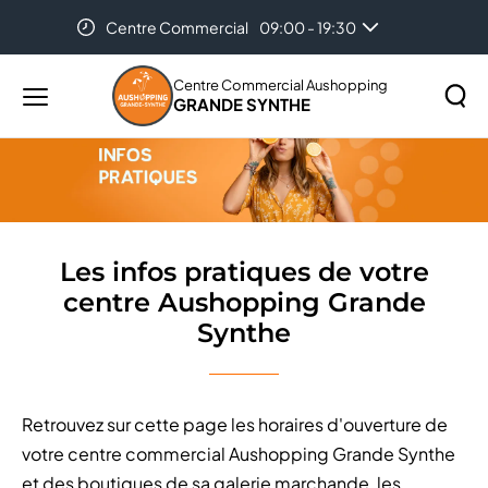
Centre Commercial
09:00 - 19:30
Accueil
Les infos pratiques de votre centre Aushopping
Grande Synthe
Centre Commercial Aushopping
GRANDE SYNTHE
Menu
principal
Rechercher
Lancer
sur
la
le
recher
site
Les infos pratiques de votre
centre Aushopping Grande
Synthe
Retrouvez sur cette page les horaires d'ouverture de
votre centre commercial Aushopping Grande Synthe
et des boutiques de sa galerie marchande, les