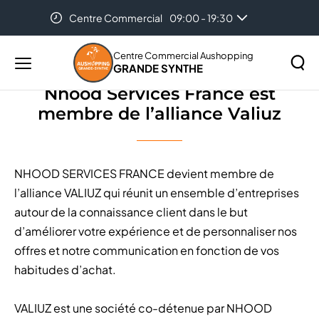
Centre Commercial
09:00 - 19:30
Accueil
Nhood Services France est membre de l’alliance
Valiuz
Centre Commercial Aushopping
GRANDE SYNTHE
Menu
principal
Nhood Services France est
Rechercher
membre de l’alliance Valiuz
Lancer
sur
la
le
recher
site
NHOOD SERVICES FRANCE devient membre de
l’alliance VALIUZ qui réunit un ensemble d’entreprises
autour de la connaissance client dans le but
d’améliorer votre expérience et de personnaliser nos
offres et notre communication en fonction de vos
habitudes d’achat.
VALIUZ est une société co-détenue par NHOOD