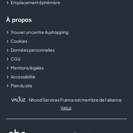
Emplacement éphémère
d’un buffet à volonté dans une ambiance originale et
conviviale.
À propos
Trouver un centre Aushopping
Cookies
Données personnelles
CGU
Mentions légales
Accessibilité
Plan du site
Nhood Services France est membre de l'alliance
Valiuz
.