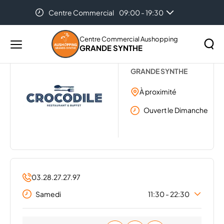
Centre Commercial
09:00 - 19:30
Accueil
...
CROCODILE
Centre Commercial Aushopping
GRANDE SYNTHE
Menu
CROCODILE
principal
Rechercher
GRANDE SYNTHE
Lancer
sur
la
À proximité
le
recher
site
Ouvert le Dimanche
03.28.27.27.97
Samedi
11:30 - 22:30
Lundi
11:30 - 21:45