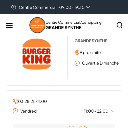
Centre Commercial
09:00 - 19:30
Accueil
...
BURGER KING
Auchan Dunkerque - Grande Synthe
08:30 - 21:30
Centre Commercial Aushopping
GRANDE SYNTHE
Menu
BURGER KING
principal
Rechercher
GRANDE SYNTHE
Lancer
sur
la
À proximité
le
recher
site
Ouvert le Dimanche
03.28.21.74.00
Vendredi
11:00 - 22:00
Lundi
11:00 - 22:00