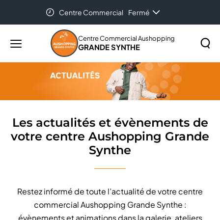
Centre Commercial
Fermé
Accueil
Les actualités et évènements de votre centre
Aushopping Grande Synthe
Centre Commercial Aushopping
GRANDE SYNTHE
Menu
principal
Rechercher
Lancer
sur
la
le
recher
site
Les actualités et évènements de
votre centre Aushopping Grande
Synthe
Restez informé de toute l’actualité de votre centre
commercial Aushopping Grande Synthe :
évènements et animations dans la galerie, ateliers